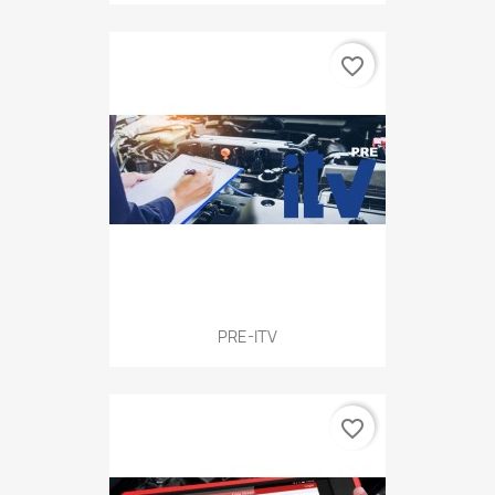
favorite_border
PRE-ITV
favorite_border