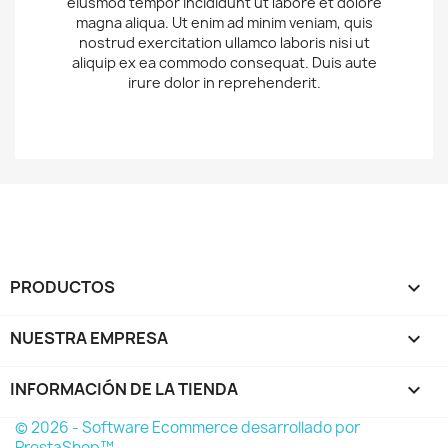
eiusmod tempor incididunt ut labore et dolore
magna aliqua. Ut enim ad minim veniam, quis
nostrud exercitation ullamco laboris nisi ut
aliquip ex ea commodo consequat. Duis aute
irure dolor in reprehenderit.
PRODUCTOS

NUESTRA EMPRESA

INFORMACIÓN DE LA TIENDA
keyboard_arrow_down
© 2026 - Software Ecommerce desarrollado por
PrestaShop™