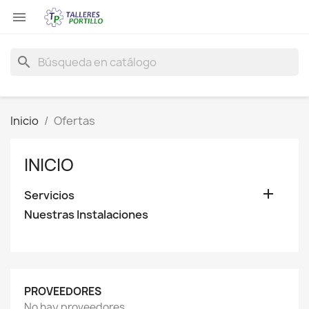

search
Inicio
Ofertas
INICIO

Servicios
Nuestras Instalaciones
PROVEEDORES
No hay proveedores