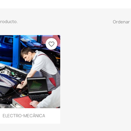
producto.
Ordenar 
favorite_border
Vista rápida

ELECTRO-MECÁNICA