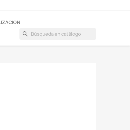
IZACION
search